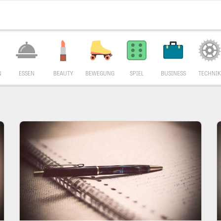
N
ESSEN
BEAUTY
BEWEGUNG
SPIEL
BUSINESS
TECHNIK